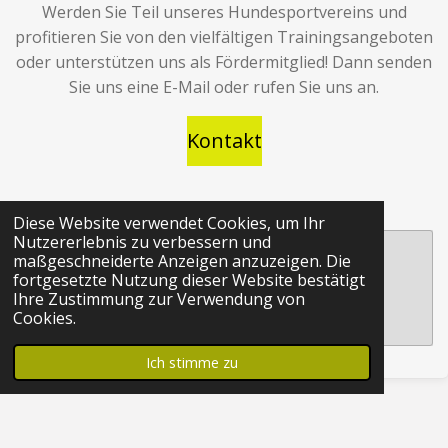
Werden Sie Teil unseres Hundesportvereins und
profitieren Sie von den vielfältigen Trainingsangeboten
oder unterstützen uns als Fördermitglied! Dann senden
Sie uns eine E-Mail oder rufen Sie uns an.
Kontakt
Diese Website verwendet Cookies, um Ihr
Nutzererlebnis zu verbessern und
maßgeschneiderte Anzeigen anzuzeigen. Die
Erstelle deine eigene Website mit
fortgesetzte Nutzung dieser Website bestätigt
Ihre Zustimmung zur Verwendung von
Webador
Cookies.
Ich stimme zu
F
I
a
n
© 2023 - 2026 Hundesportverein Zimmern ob Rottweil e.V.